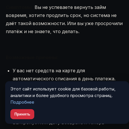
Симптомы:
Вы не успеваете вернуть займ
вовремя, хотите продлить срок, но система не
даёт такой возможности. Или вы уже просрочили
платёж и не знаете, что делать.
Возможные причины:
У вас нет средств на карте для
автоматического списания в день платежа.
Этот сайт использует cookie для базовой работы,
аналитики и более удобного просмотра страниц.
МФО не предлагает опцию продления
Подробнее
(пролонгации) или она платная.
Принять
Вы пропустили дату возврата и теперь