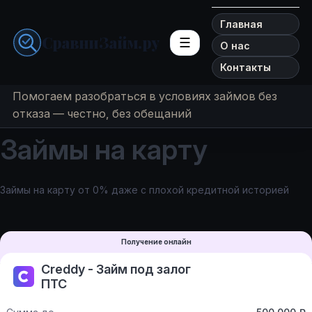
Главная
СравниЗайм.ру
☰
О нас
Контакты
Помогаем разобраться в условиях займов без
отказа — честно, без обещаний
Займы на карту
Займы на карту от 0% даже с плохой кредитной историей
Получение онлайн
Creddy - Займ под залог
ПТС