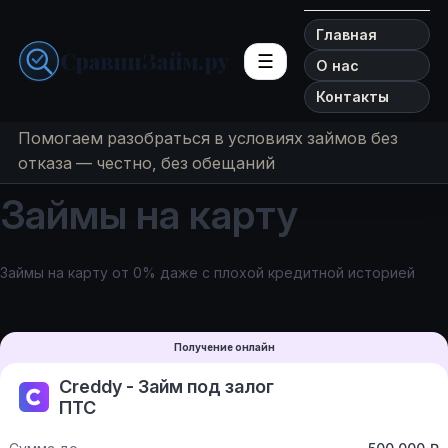
Главная
СравниЗайм.ру
☰
О нас
Контакты
Помогаем разобраться в условиях займов без
отказа — честно, без обещаний
Займы на карту
Займы на карту от 0% даже с плохой кредитной историей
Получение онлайн
Creddy - Займ под залог
ПТС