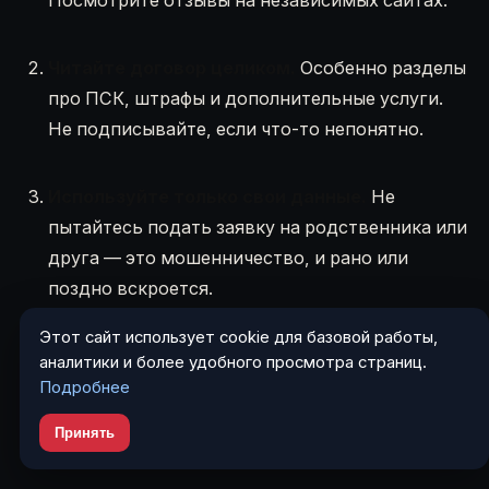
Читайте договор целиком.
Особенно разделы
про ПСК, штрафы и дополнительные услуги.
Не подписывайте, если что-то непонятно.
Используйте только свои данные.
Не
пытайтесь подать заявку на родственника или
друга — это мошенничество, и рано или
поздно вскроется.
Этот сайт использует cookie для базовой работы,
Планируйте возврат.
Заранее отложите
аналитики и более удобного просмотра страниц.
деньги на погашение. Если берёте займ на 30
Подробнее
дней — запланируйте выплату на день
Принять
зарплаты.