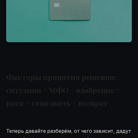
Факторы принятия решения:
ситуация × МФО × одобрение ×
риск × стоимость × возврат
Теперь давайте разберём, от чего зависит, дадут