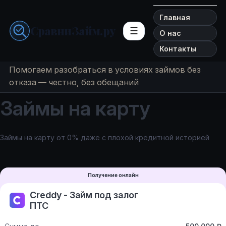
Главная
СравниЗайм.ру
☰
О нас
Контакты
Помогаем разобраться в условиях займов без
отказа — честно, без обещаний
Займы на карту
Займы на карту от 0% даже с плохой кредитной историей
Получение онлайн
Creddy - Займ под залог
ПТС