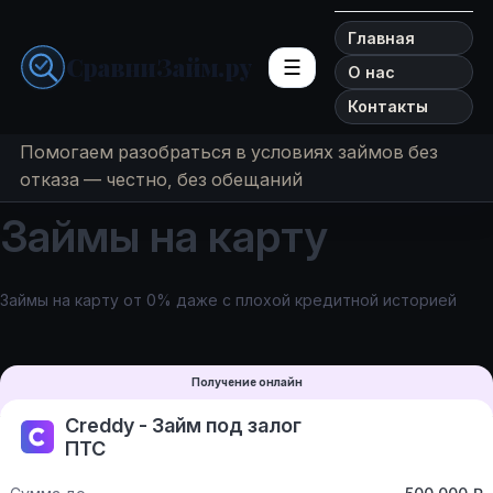
Главная
СравниЗайм.ру
☰
О нас
Контакты
Помогаем разобраться в условиях займов без
отказа — честно, без обещаний
Займы на карту
Займы на карту от 0% даже с плохой кредитной историей
Получение онлайн
Creddy - Займ под залог
ПТС