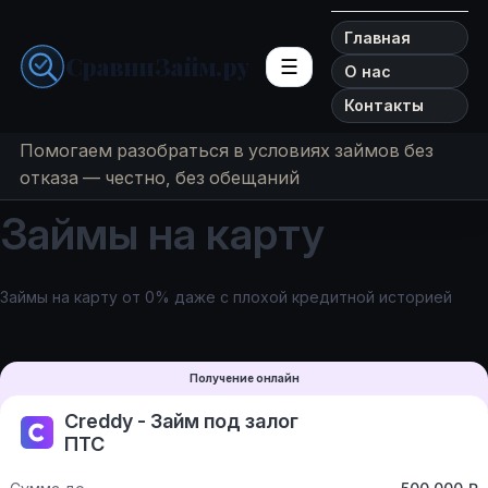
Главная
СравниЗайм.ру
☰
О нас
Контакты
Помогаем разобраться в условиях займов без
отказа — честно, без обещаний
Займы на карту
Займы на карту от 0% даже с плохой кредитной историей
Получение онлайн
Creddy - Займ под залог
ПТС